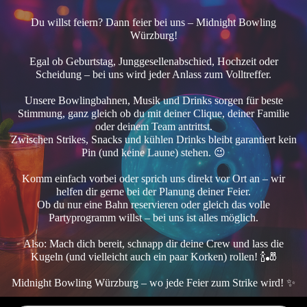
Du willst feiern? Dann feier bei uns – Midnight Bowling
Würzburg!
Egal ob Geburtstag, Junggesellenabschied, Hochzeit oder
Scheidung – bei uns wird jeder Anlass zum Volltreffer.
Unsere Bowlingbahnen, Musik und Drinks sorgen für beste
Stimmung, ganz gleich ob du mit deiner Clique, deiner Familie
oder deinem Team antrittst.
Zwischen Strikes, Snacks und kühlen Drinks bleibt garantiert kein
Pin (und keine Laune) stehen. 😉
Komm einfach vorbei oder sprich uns direkt vor Ort an – wir
helfen dir gerne bei der Planung deiner Feier.
Ob du nur eine Bahn reservieren oder gleich das volle
Partyprogramm willst – bei uns ist alles möglich.
Also: Mach dich bereit, schnapp dir deine Crew und lass die
Kugeln (und vielleicht auch ein paar Korken) rollen! 🍾🎳
Midnight Bowling Würzburg – wo jede Feier zum Strike wird! ✨